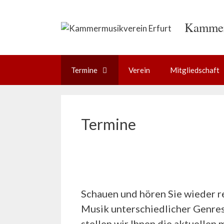
Zum
Inhalt
Kammer
springen
Termine
Verein
Mitgliedschaft
Termine
Schauen und hören Sie wieder rei
Musik unterschiedlicher Genres
stellen wir Ihnen die aktuellen